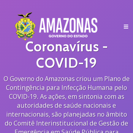
ICIAL
ACINAÇÃO
Coronavírus -
AKE
EWS
COVID-19
OLETIM
OAÇÕES
O Governo do Amazonas criou um Plano de
Contingência para Infecção Humana pelo
RANSMISSÃO
COVID-19. As ações, em sintonia com as
INTOMAS
autoridades de saúde nacionais e
TENDIMENTO
internacionais, são planejadas no âmbito
REVENÇÃO
do Comitê Interinstitucional de Gestão de
AÇA
Emergência em Saúde Pública para